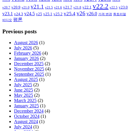
v22.2
v21.1
v20.9
v21.7
v22.1
v23.0
v20.7
v21.0
v21.5
v21.6
v21.8
v22.5
v26
v25.4
v23.1
v24.5
v26.0
v24.3
v25
v25.1
v25.2
가격 변경
튜토리얼
평론
비디오
Previous posts
August 2026
(1)
July 2026
(5)
February 2026
(4)
January 2026
(2)
December 2025
(2)
November 2025
(4)
September 2025
(1)
August 2025
(1)
July 2025
(2)
June 2025
(2)
May 2025
(2)
March 2025
(2)
January 2025
(1)
December 2024
(4)
October 2024
(1)
August 2024
(1)
July 2024
(1)