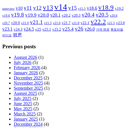
v14
v13
v18.9
v11
v12
v15
v10
v18.6
v19.2
interview
v15.5
v19.8
v20.4
v20.5
v19.9
v20.0
v20.1
v20.2
v20.3
v19.6
v20.6
v22.2
v21.1
v20.9
v21.7
v22.1
v23.0
v20.7
v21.0
v21.5
v21.6
v21.8
v22.5
v26
v25.4
v23.1
v24.5
v26.0
v24.3
v25
v25.1
v25.2
가격 변경
튜토리얼
평론
비디오
Previous posts
August 2026
(1)
July 2026
(5)
February 2026
(4)
January 2026
(2)
December 2025
(2)
November 2025
(4)
September 2025
(1)
August 2025
(1)
July 2025
(2)
June 2025
(2)
May 2025
(2)
March 2025
(2)
January 2025
(1)
December 2024
(4)