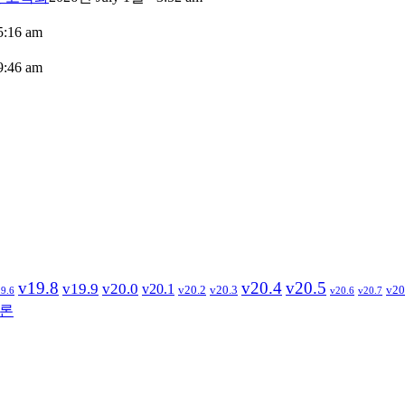
5:16 am
9:46 am
v19.8
v20.4
v20.5
v19.9
v20.0
v20.1
v20.2
v20.3
v20
9.6
v20.6
v20.7
론