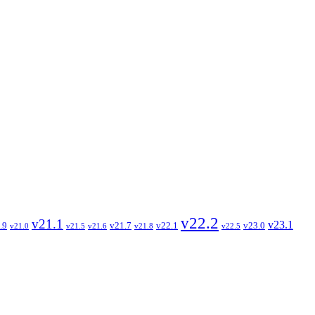
v22.2
v21.1
v23.1
.9
v21.7
v22.1
v23.0
v21.0
v21.5
v21.6
v21.8
v22.5