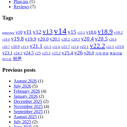
Plug-ins
(1)
Reviews
(7)
Tags
v14
v13
v18.9
v11
v12
v15
v10
v18.6
v19.2
interview
v15.5
v19.8
v20.4
v20.5
v19.9
v20.0
v20.1
v20.2
v20.3
v19.6
v20.6
v22.2
v21.1
v20.9
v21.7
v22.1
v23.0
v20.7
v21.0
v21.5
v21.6
v21.8
v22.5
v26
v25.4
v23.1
v24.5
v26.0
v24.3
v25
v25.1
v25.2
가격 변경
튜토리얼
평론
비디오
Previous posts
August 2026
(1)
July 2026
(5)
February 2026
(4)
January 2026
(2)
December 2025
(2)
November 2025
(4)
September 2025
(1)
August 2025
(1)
July 2025
(2)
June 2025
(2)