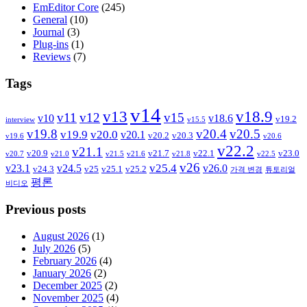
EmEditor Core
(245)
General
(10)
Journal
(3)
Plug-ins
(1)
Reviews
(7)
Tags
v14
v13
v18.9
v11
v12
v15
v10
v18.6
v19.2
interview
v15.5
v19.8
v20.4
v20.5
v19.9
v20.0
v20.1
v20.2
v20.3
v19.6
v20.6
v22.2
v21.1
v20.9
v21.7
v22.1
v23.0
v20.7
v21.0
v21.5
v21.6
v21.8
v22.5
v26
v25.4
v23.1
v24.5
v26.0
v24.3
v25
v25.1
v25.2
가격 변경
튜토리얼
평론
비디오
Previous posts
August 2026
(1)
July 2026
(5)
February 2026
(4)
January 2026
(2)
December 2025
(2)
November 2025
(4)