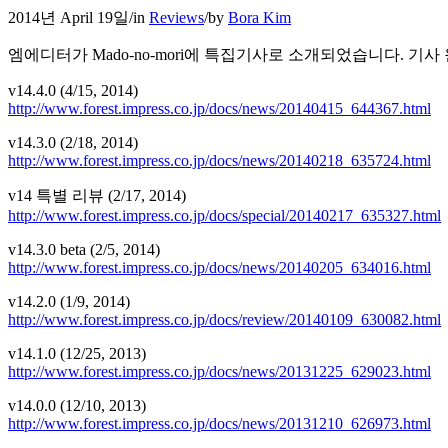
2014년 April 19일
/
in
Reviews
/
by
Bora Kim
엠에디터가 Mado-no-mori에 특집기사로 소개되었습니다. 
v14.4.0 (4/15, 2014)
http://www.forest.impress.co.jp/docs/news/20140415_644367.html
v14.3.0 (2/18, 2014)
http://www.forest.impress.co.jp/docs/news/20140218_635724.html
v14 특별 리뷰 (2/17, 2014)
http://www.forest.impress.co.jp/docs/special/20140217_635327.html
v14.3.0 beta (2/5, 2014)
http://www.forest.impress.co.jp/docs/news/20140205_634016.html
v14.2.0 (1/9, 2014)
http://www.forest.impress.co.jp/docs/review/20140109_630082.html
v14.1.0 (12/25, 2013)
http://www.forest.impress.co.jp/docs/news/20131225_629023.html
v14.0.0 (12/10, 2013)
http://www.forest.impress.co.jp/docs/news/20131210_626973.html