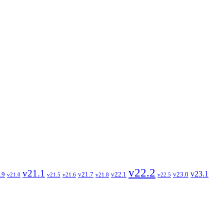
v22.2
v21.1
v23.1
.9
v21.7
v22.1
v23.0
v21.0
v21.5
v21.6
v21.8
v22.5