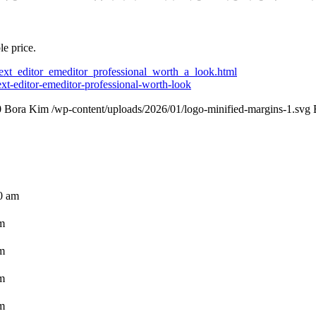
le price.
text_editor_emeditor_professional_worth_a_look.html
xt-editor-emeditor-professional-worth-look
0
Bora Kim
/wp-content/uploads/2026/01/logo-minified-margins-1.svg
0 am
m
m
m
m