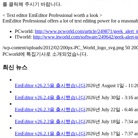
를 클릭해 주시기 바랍니다.
< Text editor EmEditor Professional worth a look >
EmEditor Professional offers a lot of text editing power for a reasonab
PCworld:
http://www.pcworld.com/article/249871/geek_alert_
ITworld:
http://www.itworld.com/software/249642/geek-alert-te
/wp-content/uploads/2012/02/200px-PC_World_logo_svg.png
50
20
PCworld에 특집기사로 소개되었습니다.
최신 뉴스
EmEditor v26.2.5을 출시했습니다
2026년 August 1일 - 11:2
EmEditor v26.2.4을 출시했습니다
2026년 July 30일 - 3:16 a
EmEditor v26.2.3을 출시했습니다
2026년 July 22일 - 6:46 a
EmEditor v26.2.2을 출시했습니다
2026년 July 18일 - 7:34 a
EmEditor v26.2.1을 출시했습니다
2026년 July 17일 - 7:37 a